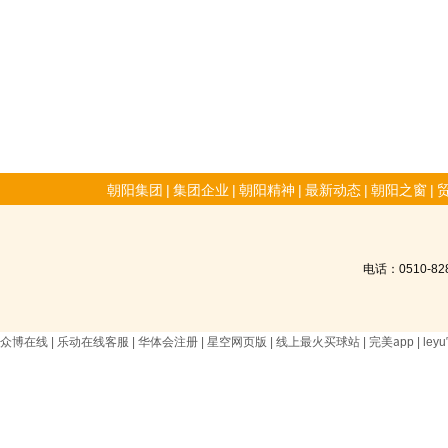
朝阳集团
|
集团企业
|
朝阳精神
|
最新动态
|
朝阳之窗
|
电话：0510-8
众博在线
|
乐动在线客服
|
华体会注册
|
星空网页版
|
线上最火买球站
|
完美app
|
le