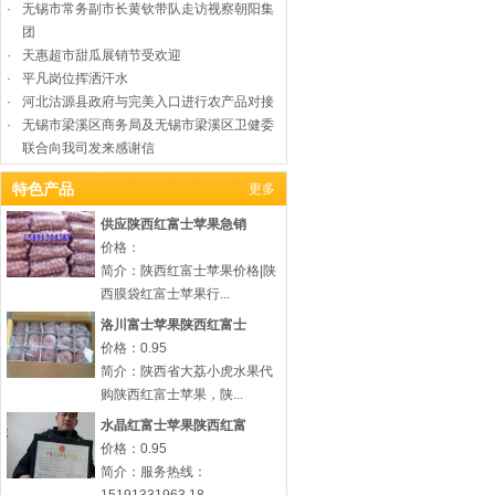
·
无锡市常务副市长黄钦带队走访视察朝阳集
团
·
天惠超市甜瓜展销节受欢迎
·
平凡岗位挥洒汗水
·
河北沽源县政府与完美入口进行农产品对接
·
无锡市梁溪区商务局及无锡市梁溪区卫健委
联合向我司发来感谢信
特色产品
更多
供应陕西红富士苹果急销
价格：
简介：陕西红富士苹果价格|陕
西膜袋红富士苹果行...
洛川富士苹果陕西红富士
价格：0.95
简介：陕西省大荔小虎水果代
购陕西红富士苹果，陕...
水晶红富士苹果陕西红富
价格：0.95
简介：服务热线：
15191331963 18...