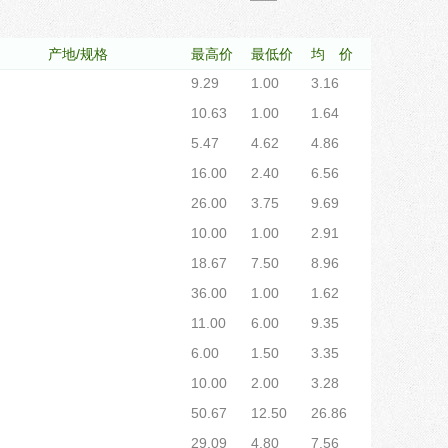
10.00
1.00
2.91
18.67
7.50
8.96
产地/规格
最高价
最低价
均 价
36.00
1.00
1.62
11.00
6.00
9.35
单位、社会团体和个人；
6.00
1.50
3.35
10.00
2.00
3.28
50.67
12.50
26.86
29.09
4.80
7.56
6.00
2.00
4.42
12.00
1.00
2.71
9.60
1.00
4.16
33.33
1.00
8.62
36.00
2.00
14.40
10.00
2.00
5.72
60.00
1.00
4.84