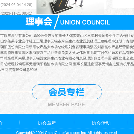
侵犯；
果
(2024-06-04 14:28)
菜心
惠
(2023-11-21 08:41)
蚕豆
草菇
茶树菇
兴市颖丰果品有限公司
总经理
金东良
监事长
无锡市锡山区三星村葡萄专业生产合作社
秦
长豆
市山水茶果专业合作社
王正耀
理事
无锡市粉色生态农业园总经理
王建峰
理事
江阴市青阳
交办的工作；
锡朝阳股份有限公司朝阳农产品大市场总经理
刘磊磊
理事
梁溪区刘磊磊农产品经营部负
长尖椒
理
李海霞
理事
梁溪区李海霞农产品经营部负责人
吴龙伟
理事
无锡市时代姐妹农产品有限
公司总经理
周南星
理事
无锡益家康生态农业有限公司总经理
郑兆金
理事
梁溪区郑兆金农
长南瓜
公司总经理
钱韧
理事
无锡朝阳粮油市场有限公司
董事长
梁建南
理事
无锡鑫之源有机果品
所需要的各类信息、资料和报表；
长四季豆
弘玉商贸有限公司总经理
春冬笋
并交回会员单位（个人会员）证书，即注销其会员资格。
茨菇
经理事会表决通过后，可以暂停其会员资格或者予以除名：
大白菜
大葱
大青菜
仍不缴纳的；
大蒜
介
协会章程
协会活动
到国家司法部门追究法律责任被判刑并剥夺政治权利的个人会员。
大蒜叶
Copyright© 2004 ChinaChaoYang.com Inc. All rights reserved.