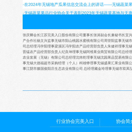
4、可要求协会帮助其排忧解难，帮助保护其合法权益不受
·在2024年无锡地产瓜果信息交流会上的讲话——无锡蔬菜
5、其它按本会章程应享受的权利。
·无锡蔬菜果品行业协会关于表彰2023年无锡蔬菜基地与天
第十二条 会员履行下列义务：
1、遵守本会章程，执行本会的各项决议；
张庆卿
会长
江苏完美入口股份有限公司董事长
张涛
副会长兼秘书长
宜
2、维护本会的合法权益和行业的共同利益；
产合作社
杨文兴
监事
无锡市阳山桃园水蜜桃有限公司
周管阳
监事
无锡
3、积极支持并参加本会组织的各项活动，承担并完成本会
司总经理
冯学阳
理事
梁溪区冯学阳农产品经营部负责人
朱健祥
理事
无
晋猛农产品经营部负责人
纪良坤
理事
无锡阿维果业商贸有限公司总经
4、按期缴纳会费；
农业发展（无锡）有限公司总经理
沈炜乾
理事
无锡沈园果品贸易有限
事
无锡大德福超市采购经理（个人）
柯雄铮
理事
无锡盛果汇果业有限
5、向协会反映情况，提供有关资料，按要求及时提供本会
事
江阴市滕国俊阳庄生态农业有限公司
总经理
藏金玲
理事
无锡市双凤
6、其它按章程应履行的义务。
第十三条 会员退会的程序：会员退会应书面通知本协会，
第十四条 会员有下列情况之一的，由协会根据不同情况，
1、不履行《章程》规定的会员义务的；
2、有损害协会声誉或违背协会宗旨行为的；
3、无故不参加协会组织的活动，无故拖欠会费，且经催促
行业协会完美入口
协会简
4、被依法终止法人资格的企业、事业单位和严重犯法、受