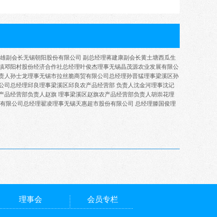
17.00
1.00
3.51
21.45
6.50
15.50
30.00
6.00
10.87
12.00
1.30
4.14
雄
副会长
无锡朝阳股份有限公司
副总经理
蒋建康
副会长
黄土塘西瓜生
镇邓阳村股份经济合作社总经理
叶俊杰
28.00
理事
无锡晶茂源农业发展有限公
1.00
8.48
责人
孙士龙
理事
无锡市拉丝脆商贸有限公司总经理
孙晋猛
理事
梁溪区孙
19.00
1.50
6.56
公司总经理
邱良
理事
梁溪区邱良农产品经营部
负责人
沈金河
理事
沈记
产品经营部负责人
赵旗
理事
梁溪区赵旗农产品经营部负责人
胡崇花
理
5.20
1.00
1.87
有限公司总经理
翟凌
理事
无锡天惠超市股份有限公司
总经理
滕国俊
理
24.00
2.40
8.04
60.00
5.00
42.85
14.00
6.00
7.08
6.50
1.00
1.62
12.00
1.00
2.69
24.00
1.00
2.11
理事会
会员专栏
20.00
1.50
6.91
28.00
1.00
14.38