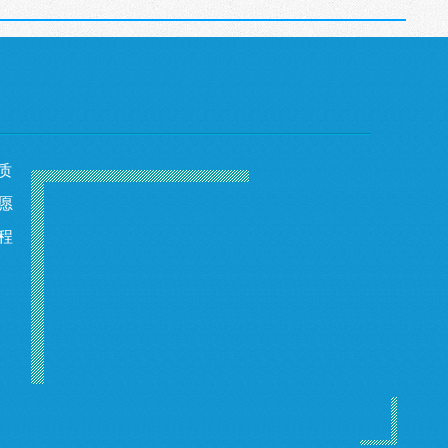
质
愿
程