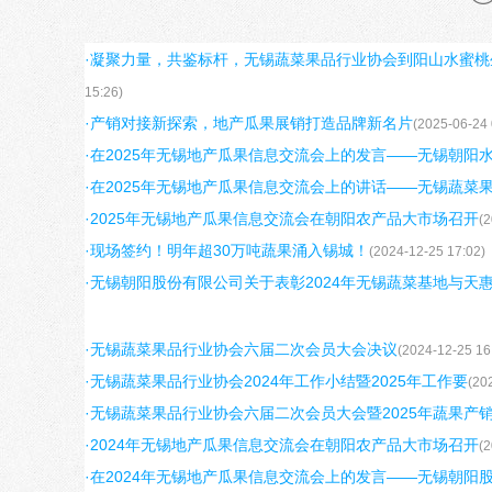
第八条 本会会员包括团体会员、个人会员。
第九条 申请加入本会会员必须具备以下条件：
·凝聚力量，共鉴标杆，无锡蔬菜果品行业协会到阳山水蜜桃
1、拥护本会的章程；
15:26)
2、有加入本会的意愿；
·产销对接新探索，地产瓜果展销打造品牌新名片
(2025-06-24 
3、依法取得从事本行业蔬菜、果品和相关产品生产经营、
·在2025年无锡地产瓜果信息交流会上的发言——无锡朝阳
4、本行业中的专家、学者；
·在2025年无锡地产瓜果信息交流会上的讲话——无锡蔬菜
5、根据蔬菜、果品生产流通行业和农业产业化经营的特点
·2025年无锡地产瓜果信息交流会在朝阳农产品大市场召开
(2
第十条 会员入会的程序：
·现场签约！明年超30万吨蔬果涌入锡城！
(2024-12-25 17:02)
1、提交入会申请书；
·无锡朝阳股份有限公司关于表彰2024年无锡蔬菜基地与天
2、由理事会授权秘书处审议通过，经会长同意后发批准文
3、报理事会备案。
·无锡蔬菜果品行业协会六届二次会员大会决议
(2024-12-25 16
第十一条 会员权利：
·无锡蔬菜果品行业协会2024年工作小结暨2025年工作要
(20
1、参加本会的活动，享有选举权、被选举权和表决权；
·无锡蔬菜果品行业协会六届二次会员大会暨2025年蔬果产
2、参加协会管理，对协会工作有批评建议权和监督权；
·2024年无锡地产瓜果信息交流会在朝阳农产品大市场召开
(2
3、优先获得本会提供的各项服务；
·在2024年无锡地产瓜果信息交流会上的发言——无锡朝阳