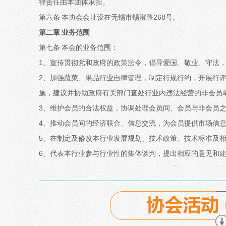
律责任由本团体承担。
第六条 本协会会址设在无锡市锡澄路268号。
第二章 业务范围
第七条 本会的业务范围：
1、宣传贯彻党和政府的政策法令，倡导爱国、敬业、守法
2、加强蔬菜、果品行业自律管理，制定行规行约，开展行
施，建议并协助政府有关部门查处行业内违法经营的非会员
3、维护会员的合法权益，协调处理会员间、会员与非会员
4、推动会员间的经济联合、信息交流，为会员提供市场信
5、在制定及修改本行业发展规划、技术政策、技术标准及
6、代表本行业参与行业性的集体谈判，提出相应的意见和
7、根据法律、法规授权或者政府工作部门委托，开展行业
办政府、有关社会团体和会员单位委托办理的事项；
8、引导会员弘扬中华民族传统美德，积极投身社会公益事
第三章 会员