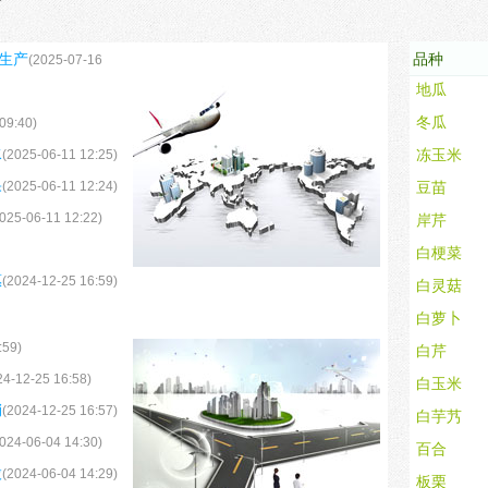
白梗菜
白灵菇
生产
品种
(2025-07-16
白萝卜
白芹
09:40)
运销、加工、批发、零售、配送经营活动营业执照（证明）的企业、事业
白玉米
水
(2025-06-11 12:25)
白芋艿
果
(2025-06-11 12:24)
，本会会员可以是外地经营单位和个人。
百合
025-06-11 12:22)
板栗
包菜
惠
(2024-12-25 16:59)
书；
鲍菇
贝贝南瓜
:59)
菠菜
24-12-25 16:58)
销
彩色椒
(2024-12-25 16:57)
菜椒
024-06-04 14:30)
股
(2024-06-04 14:29)
菜苔