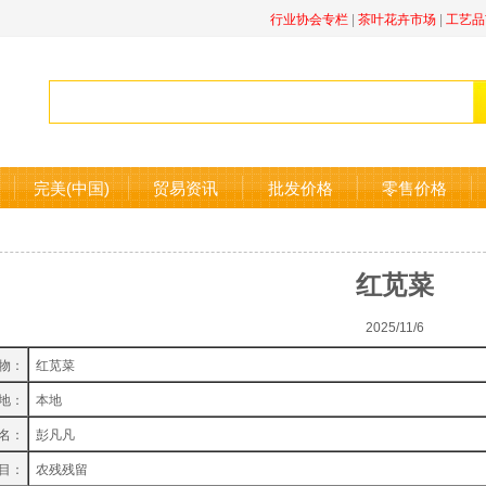
行业协会专栏
|
茶叶花卉市场
|
工艺品
完美(中国)
贸易资讯
批发价格
零售价格
红苋菜
2025/11/6
物：
红苋菜
地：
本地
名：
彭凡凡
目：
农残残留