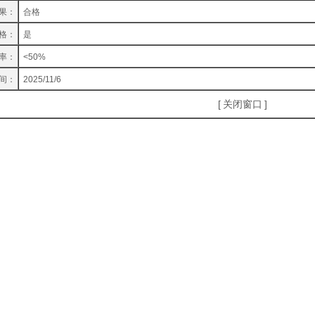
果：
合格
格：
是
率：
<50%
间：
2025/11/6
[
关闭窗口
]