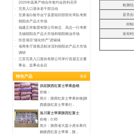
2020年蔬果产销合作签约会胜利召开
检测结
·
完美入口退休老干部活动
是否合
·
甘肃省白银市会宁县委组织部部长率队考察
朝阳农产品大市场
抑制
·
福建正祥集团有限公司林总、高总一行考察
无锡朝阳农产品大市场和朝阳粮油市场
发布时
·
扶贫项目“循化特产”进锡城
·
省商务厅巡视员郁冰滢到朝阳农产品大市场
调研
·
江苏完美入口股份有限公司举行首届五次董
事会、监事会会议
特色产品
更多
供应陕西红富士苹果急销
价格：
简介：陕西红富士苹果价格|陕
西膜袋红富士苹果行...
洛川富士苹果陕西红富士
价格：0.95
简介：陕西省大荔小虎水果代
购陕西红富士苹果，陕...