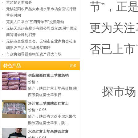
节”，正
·
重监督更重服务
·
无锡朝阳农产品大市场水果市场全面试行新
营业时间
更为关注
·
完美入口举办“五四青年节”交流活动
·
无锡天惠超市股份有限公司成立20周年供应
商答谢会胜利召开
·
无锡市企业联合会、无锡市企业家协会莅临
否已上市
朝阳农产品大市场考察调研
·
市政协领导视察朝阳农产品大市场
特色产品
更多
供应陕西红富士苹果急销
价格：
探市场
简介：陕西红富士苹果价格|陕
西膜袋红富士苹果行...
洛川富士苹果陕西红富士
与去
价格：0.95
简介：陕西省大荔小虎水果代
购陕西红富士苹果，陕...
水晶红富士苹果陕西红富
价格：0.95