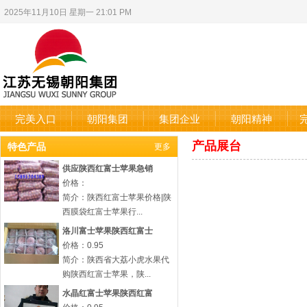
2025年11月10日 星期一 21:01 PM
完美入口
朝阳集团
集团企业
朝阳精神
产品展台
特色产品
更多
供应陕西红富士苹果急销
价格：
简介：陕西红富士苹果价格|陕
西膜袋红富士苹果行...
洛川富士苹果陕西红富士
价格：0.95
简介：陕西省大荔小虎水果代
购陕西红富士苹果，陕...
水晶红富士苹果陕西红富
价格：0.95