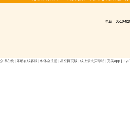
电话：0510-8
众博在线
|
乐动在线客服
|
华体会注册
|
星空网页版
|
线上最火买球站
|
完美app
|
le