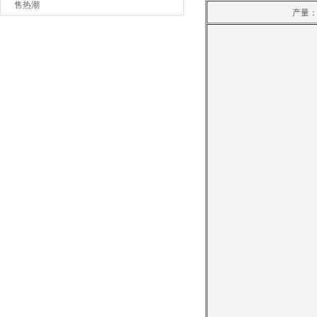
售热潮
产量