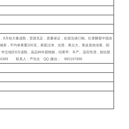
8月份大量成熟，货源充足，质量保证，欢迎洽谈订购。红香酥梨中国农
锤形，平均单果重200克，果面洁净、光滑、果点大。果皮底色绿黄、阳
。华北地区8月成熟，该品种外观艳丽，结果早、丰产。适应性强，较抗梨
89 联系人：严先生 QQ ;微信； 965197896