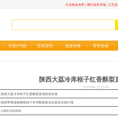
行业协会专栏
|
茶叶花卉市场
|
工艺品
完美(中国)
贸易资讯
批发价格
零售价格
陕西大荔冷库框子红香酥梨
2025/9/4 12:23:00
陕西大荔冷库框子红香酥梨直销批发价格
陕西苹果核桃葡萄柿子冬枣酥梨西瓜哈密瓜价格行情
13891304389