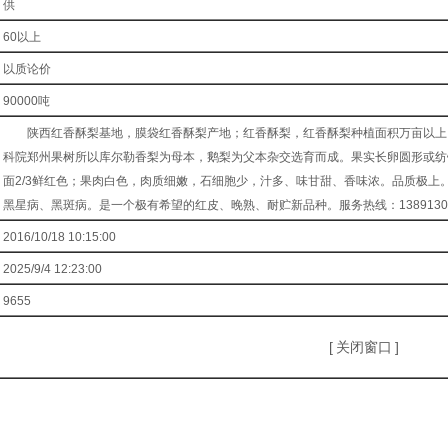
供
60以上
以质论价
90000吨
陕西红香酥梨基地，膜袋红香酥梨产地；红香酥梨，红香酥梨种植面积万亩以上，
科院郑州果树所以库尔勒香梨为母本，鹅梨为父本杂交选育而成。果实长卵圆形或纺
面2/3鲜红色；果肉白色，肉质细嫩，石细胞少，汁多、味甘甜、香味浓。品质极上
黑星病、黑斑病。是一个极有希望的红皮、晚熟、耐贮新品种。服务热线：138913043
2016/10/18 10:15:00
2025/9/4 12:23:00
9655
[
关闭窗口
]