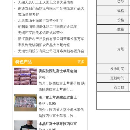
类型：
·
无锡天惠职工王庆国见义勇为受表彰
·
南通农副产品物流有限公司到朝阳农产品大
规格：
市场参观考察
价格：
·
水果市场全面试行新营业时间
·
朝阳集团组织退休职工谷雨喜游金鸡湖
数量：
·
无锡艺宝韵美术馆正式试营业
·
浙江嘉昕农产品股份有限公司董事长张万军
率队到无锡朝阳农产品大市场考察
介绍：
·
无锡朝阳股份有限公司召开客商新春团拜会
特色产品
更多
发布时间：
供应陕西红富士苹果急销
价格：
更新时间：
简介：陕西红富士苹果价格|陕
点击数：
西膜袋红富士苹果行...
洛川富士苹果陕西红富士
价格：0.95
简介：陕西省大荔小虎水果代
购陕西红富士苹果，陕...
水晶红富士苹果陕西红富
价格：0.95