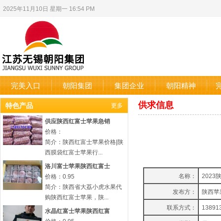
2025年11月10日 星期一 16:54 PM
完美入口
朝阳集团
集团企业
朝阳精神
供求信息
特色产品
更多
供应陕西红富士苹果急销
价格：
简介：陕西红富士苹果价格|陕
西膜袋红富士苹果行...
洛川富士苹果陕西红富士
名称：
202
价格：0.95
简介：陕西省大荔小虎水果代
发布方：
陕西苹
购陕西红富士苹果，陕...
联系方式：
13891
水晶红富士苹果陕西红富
价格：0.95