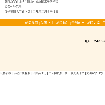
·
朝阳农贸市场携手阳山小敏糕团亲子研学课
免费体验活动
·
无锡朝阳农产品市场十二月第二周水果行情
朝阳集团
|
集团企业
|
朝阳精神
|
最新动态
|
朝阳之窗
|
电话：0510-8
众博在线
|
乐动在线客服
|
华体会注册
|
星空网页版
|
线上最火买球站
|
完美app
|
le